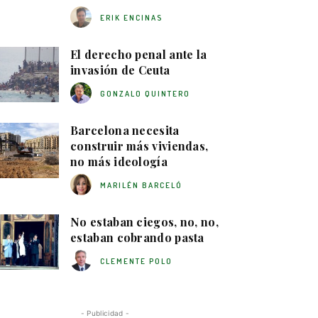
ERIK ENCINAS
El derecho penal ante la
invasión de Ceuta
GONZALO QUINTERO
Barcelona necesita
construir más viviendas,
no más ideología
MARILÉN BARCELÓ
No estaban ciegos, no, no,
estaban cobrando pasta
CLEMENTE POLO
- Publicidad -