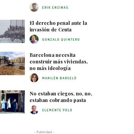
ERIK ENCINAS
El derecho penal ante la
invasión de Ceuta
GONZALO QUINTERO
Barcelona necesita
construir más viviendas,
no más ideología
MARILÉN BARCELÓ
No estaban ciegos, no, no,
estaban cobrando pasta
CLEMENTE POLO
- Publicidad -