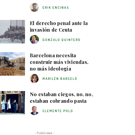
ERIK ENCINAS
El derecho penal ante la
invasión de Ceuta
GONZALO QUINTERO
Barcelona necesita
construir más viviendas,
no más ideología
MARILÉN BARCELÓ
No estaban ciegos, no, no,
estaban cobrando pasta
CLEMENTE POLO
- Publicidad -