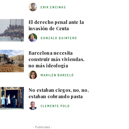
ERIK ENCINAS
El derecho penal ante la
invasión de Ceuta
GONZALO QUINTERO
Barcelona necesita
construir más viviendas,
no más ideología
MARILÉN BARCELÓ
No estaban ciegos, no, no,
estaban cobrando pasta
CLEMENTE POLO
- Publicidad -