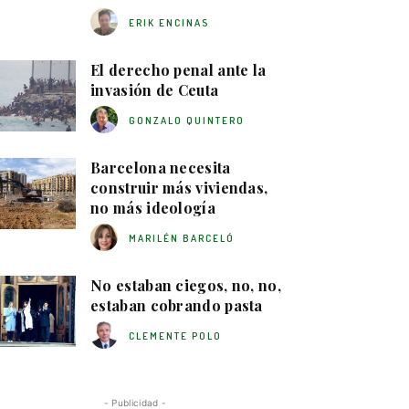
ERIK ENCINAS
El derecho penal ante la
invasión de Ceuta
GONZALO QUINTERO
Barcelona necesita
construir más viviendas,
no más ideología
MARILÉN BARCELÓ
No estaban ciegos, no, no,
estaban cobrando pasta
CLEMENTE POLO
- Publicidad -