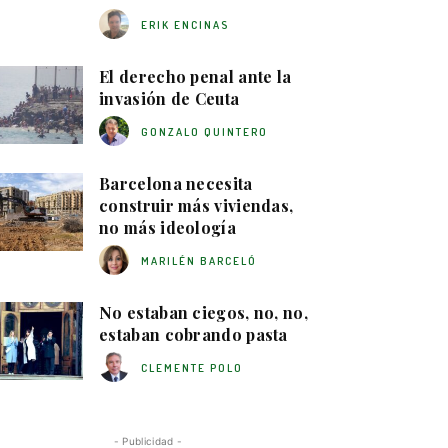
ERIK ENCINAS
El derecho penal ante la
invasión de Ceuta
GONZALO QUINTERO
Barcelona necesita
construir más viviendas,
no más ideología
MARILÉN BARCELÓ
No estaban ciegos, no, no,
estaban cobrando pasta
CLEMENTE POLO
- Publicidad -