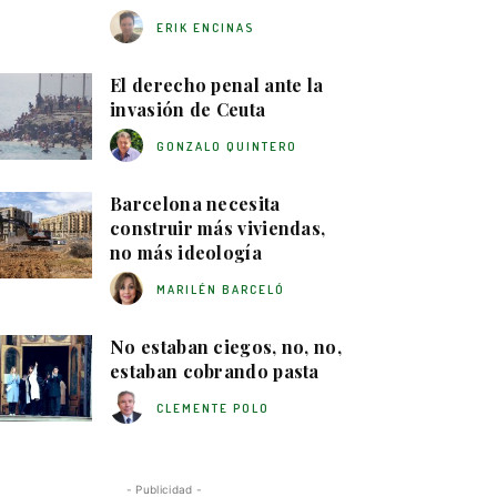
ERIK ENCINAS
El derecho penal ante la
invasión de Ceuta
GONZALO QUINTERO
Barcelona necesita
construir más viviendas,
no más ideología
MARILÉN BARCELÓ
No estaban ciegos, no, no,
estaban cobrando pasta
CLEMENTE POLO
- Publicidad -