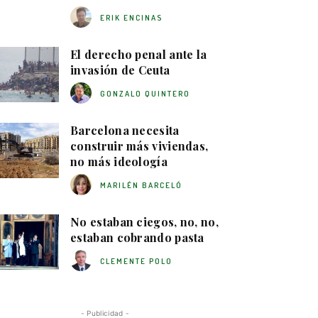
ERIK ENCINAS
El derecho penal ante la
invasión de Ceuta
GONZALO QUINTERO
Barcelona necesita
construir más viviendas,
no más ideología
MARILÉN BARCELÓ
No estaban ciegos, no, no,
estaban cobrando pasta
CLEMENTE POLO
- Publicidad -