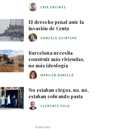
ERIK ENCINAS
El derecho penal ante la
invasión de Ceuta
GONZALO QUINTERO
Barcelona necesita
construir más viviendas,
no más ideología
MARILÉN BARCELÓ
No estaban ciegos, no, no,
estaban cobrando pasta
CLEMENTE POLO
- Publicidad -