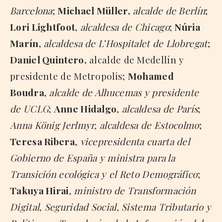
Barcelona
;
Michael Müller,
alcalde de Berlín
;
Lori Lightfoot
,
alcaldesa de Chicago
;
Núria
Marín
,
alcaldesa de L’Hospitalet de Llobregat
;
Daniel Quintero,
alcalde de Medellín y
presidente de Metropolis;
Mohamed
Boudra
,
alcalde de Alhucemas y presidente
de UCLG
;
Anne Hidalgo
,
alcaldesa de París
;
Anna König Jerlmyr,
alcaldesa de Estocolmo
;
Teresa Ribera
,
vicepresidenta cuarta del
Gobierno de España y ministra para la
Transición ecológica y el Reto Demográfico
;
Takuya Hirai
,
ministro de Transformación
Digital, Seguridad Social, Sistema Tributario y