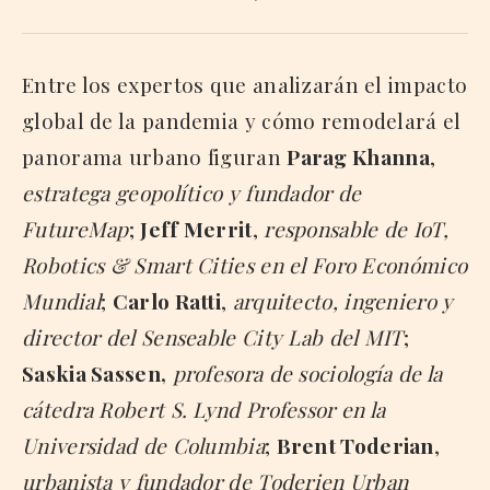
Entre los expertos que analizarán el impacto
global de la pandemia y cómo remodelará el
panorama urbano figuran
Parag Khanna
,
estratega geopolítico y fundador de
FutureMap
;
Jeff Merrit
,
responsable de IoT,
Robotics & Smart Cities en el Foro Económico
Mundial
;
Carlo Ratti
,
arquitecto, ingeniero y
director del Senseable City Lab del MIT
;
Saskia Sassen,
profesora de sociología de la
cátedra Robert S. Lynd Professor en la
Universidad de Columbia
;
Brent Toderian
,
urbanista y fundador de Toderien Urban