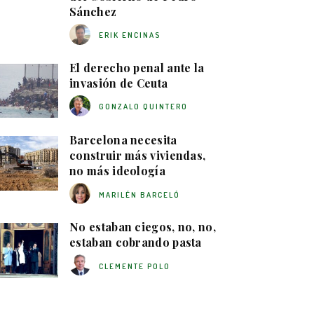
Sánchez
ERIK ENCINAS
El derecho penal ante la
invasión de Ceuta
GONZALO QUINTERO
Barcelona necesita
construir más viviendas,
no más ideología
MARILÉN BARCELÓ
No estaban ciegos, no, no,
estaban cobrando pasta
CLEMENTE POLO