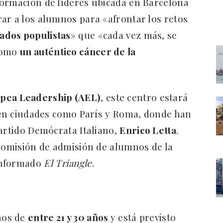
formación de líderes ubicada en Barcelona
ar a los alumnos para «afrontar los retos
ados populistas
» que «cada vez más, se
 como
un auténtico cáncer de la
pea Leadership (AEL)
, este centro estará
s en ciudades como París y Roma, donde han
Partido Demócrata Italiano,
Enrico Letta
.
 comisión de admisión de alumnos de la
informado
El Triangle
.
nos de
entre 21 y 30 años
y está previsto