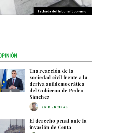
Fachada del Tribunal Supremo.
OPINIÓN
Una reacción de la
sociedad civil frente a la
deriva antidemocrática
del Gobierno de Pedro
Sánchez
ERIK ENCINAS
El derecho penal ante la
invasión de Ceuta