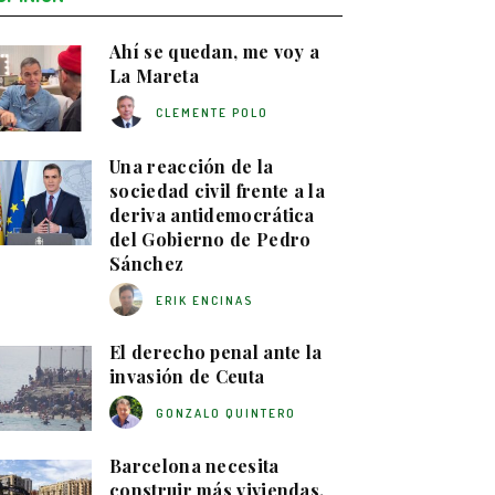
Ahí se quedan, me voy a
La Mareta
CLEMENTE POLO
Una reacción de la
sociedad civil frente a la
deriva antidemocrática
del Gobierno de Pedro
Sánchez
ERIK ENCINAS
El derecho penal ante la
invasión de Ceuta
GONZALO QUINTERO
Barcelona necesita
construir más viviendas,