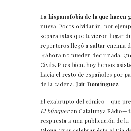
La
hispanofobia de la que hacen 
nueva. Pocos olvidarán, por ejemp
separatistas que tuvieron lugar d
reporteros llegó a saltar encima 
«Ahora no pueden decir nada, ¿no
Civil». Pues bien, hoy hemos asis
hacia el resto de españoles por pa
de la cadena,
Jair Domínguez
.
El exabrupto del cómico —que pr
El búnquer
en Catalunya Ràdio— tu
respuesta a una publicación de la
Olona
. Tras celebrar ésta el Día 