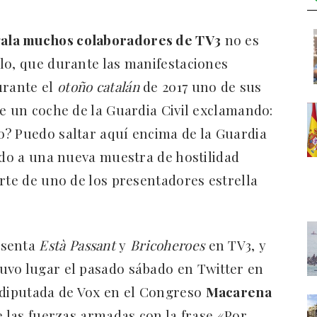
gala muchos colaboradores de TV3
no es
lo, que durante las manifestaciones
urante el
otoño catalán
de 2017 uno de sus
de un coche de la Guardia Civil exclamando:
? Puedo saltar aquí encima de la Guardia
tido a una nueva muestra de hostilidad
rte de uno de los presentadores estrella
esenta
Està Passant
y
Bricoheroes
en TV3, y
vo lugar el pasado sábado en Twitter en
 diputada de Vox en el Congreso
Macarena
de las fuerzas armadas con la frase «Por