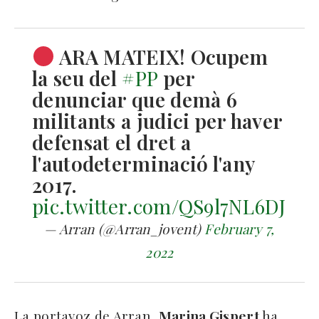
ARA MATEIX! Ocupem
la seu del
#PP
per
denunciar que demà 6
militants a judici per haver
defensat el dret a
l'autodeterminació l'any
2017.
pic.twitter.com/QS9l7NL6DJ
— Arran (@Arran_jovent)
February 7,
2022
La portavoz de Arran,
Marina Gispert
ha