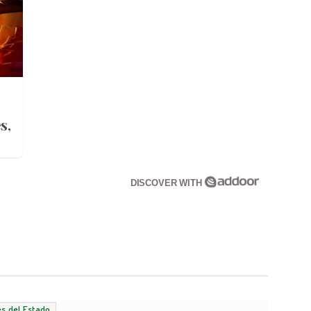
s,
DISCOVER WITH
s del Estado