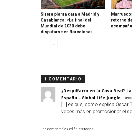
Sirera planta cara a Madrid y
Marruecos 
Casablanca: «La final del
retorno d
Mundial de 2030 debe
acompañ
disputarse en Barcelona»
1 COMENTARIO
¿Despilfarro en la Casa Real? L
España - Global Life Jungle
09/0
[…] es que, como explica Óscar Be
veces más en promocionar el sep
Los comentarios están cerrados.