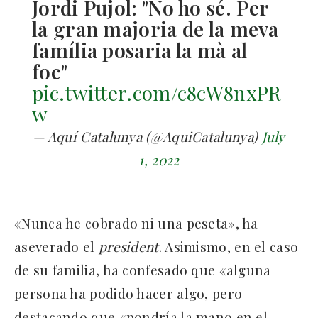
Jordi Pujol: "No ho sé. Per
la gran majoria de la meva
família posaria la mà al
foc"
pic.twitter.com/c8cW8nxPR
w
— Aquí Catalunya (@AquiCatalunya)
July
1, 2022
«Nunca he cobrado ni una peseta», ha
aseverado el
president
. Asimismo, en el caso
de su familia, ha confesado que «alguna
persona ha podido hacer algo, pero
destacando que «pondría la mano en el