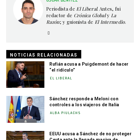
Periodista de
El Liberal
. Antes, fui
redactor de
Crónica Global
y
La
Razón
; y guionista de
El Intermedio
.
NOTICIAS RELACIONADAS
Rufián acusa a Puigdemont de hacer
“el ridículo”
EL LIBERAL
Sánchez responde a Meloni con
controles a los viajeros de Italia
ALBA PIULACHS
EEUU acusa a Sánchez de no proteger
Ceuta ante la llegada masiva de