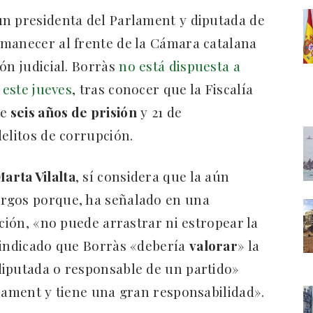
ún presidenta del Parlament y diputada de
rmanecer al frente de la Cámara catalana
ón judicial. Borràs
no está dispuesta a
 este jueves
, tras conocer que la Fiscalía
ue
seis años de prisión
y 21 de
elitos de corrupción.
arta Vilalta
, sí considera que la aún
rgos porque, ha señalado en una
ación, «no puede arrastrar ni estropear la
 indicado que Borràs «debería
valorar
» la
diputada o responsable de un partido»
rlament y tiene una gran responsabilidad».