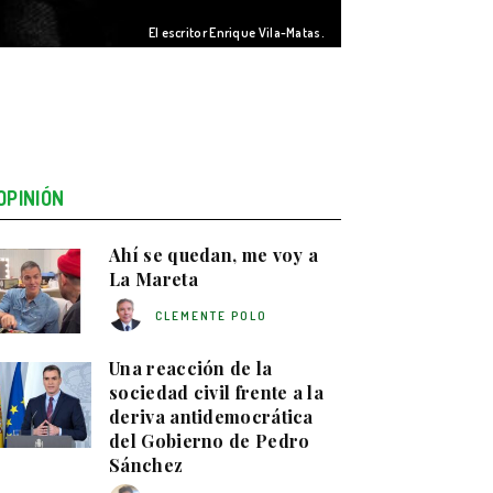
El escritor Enrique Vila-Matas.
OPINIÓN
Ahí se quedan, me voy a
La Mareta
CLEMENTE POLO
Una reacción de la
sociedad civil frente a la
deriva antidemocrática
del Gobierno de Pedro
Sánchez