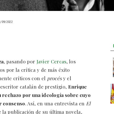
3/09/2022
za
, pasando por
Javier Cercas
, los
s por la crítica y de más éxito
mente críticos con el
procés
y el
escritor catalán de prestigio,
Enrique
u rechazo por una ideología sobre cuyo
er consenso
. Así, en una entrevista en
El
e la publicación de su última novela,