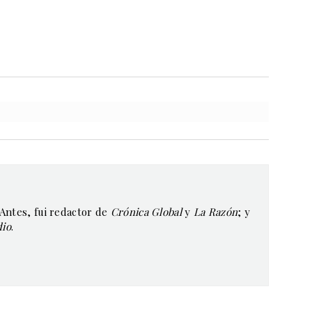
 Antes, fui redactor de
Crónica Global
y
La Razón
; y
dio
.