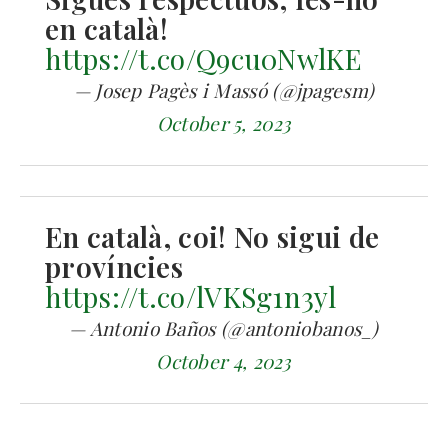
en català!
https://t.co/Q9cu0NwlKE
— Josep Pagès i Massó (@jpagesm)
October 5, 2023
En català, coi! No sigui de
províncies
https://t.co/lVKSg1n3yl
— Antonio Baños (@antoniobanos_)
October 4, 2023