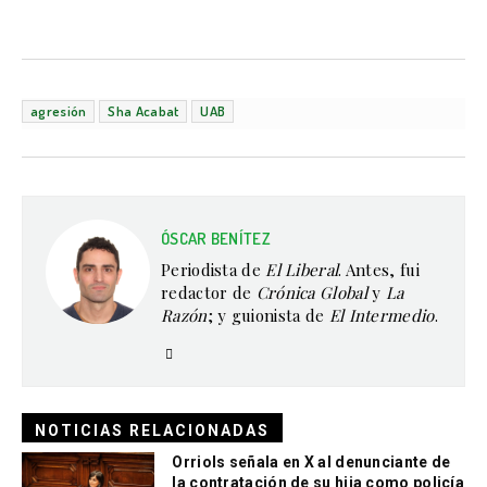
agresión
Sha Acabat
UAB
ÓSCAR BENÍTEZ
Periodista de
El Liberal
. Antes, fui
redactor de
Crónica Global
y
La
Razón
; y guionista de
El Intermedio
.
NOTICIAS RELACIONADAS
Orriols señala en X al denunciante de
la contratación de su hija como policía