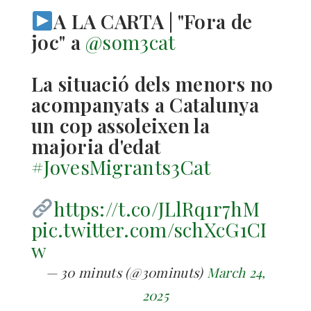
A LA CARTA | "Fora de
joc" a
@som3cat
La situació dels menors no
acompanyats a Catalunya
un cop assoleixen la
majoria d'edat
#JovesMigrants3Cat
https://t.co/JLlRq1r7hM
pic.twitter.com/schXcG1CI
w
— 30 minuts (@30minuts)
March 24,
2025