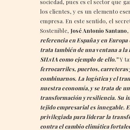
sociedad, pues es el sector que g
los clientes, y es un elemento ese
empresa. En este sentido, el secr
Sostenible,
José Antonio Santano
,
referencia en España y en Europa de
trata también de una ventana a la 
SILvIA como ejemplo de ello.”
Y ta
ferrocarriles, puertos, carretera
combinarnos. La logística y el tr
nuestra economía, y se trata de u
transformación y resiliencia. Su i
tejido empresarial es innegable. E
privilegiada para liderar la transf
contra el cambio climática fortal