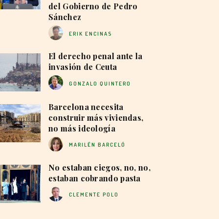
del Gobierno de Pedro
Sánchez
ERIK ENCINAS
El derecho penal ante la
invasión de Ceuta
GONZALO QUINTERO
Barcelona necesita
construir más viviendas,
no más ideología
MARILÉN BARCELÓ
No estaban ciegos, no, no,
estaban cobrando pasta
CLEMENTE POLO