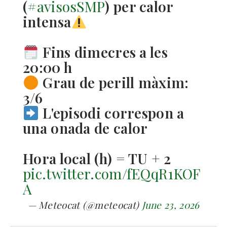
(
#avisosSMP
) per calor
intensa
Fins dimecres a les
20:00 h
Grau de perill màxim:
3/6
L'episodi correspon a
una onada de calor
Hora local (h) = TU + 2
pic.twitter.com/fEQqR1KOF
A
— Meteocat (@meteocat)
June 23, 2026