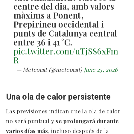
centre del dia, amb valors
màxims a Ponent,
Prepirineu occidental i
punts de Catalunya central
entre 36 i 41 °C.
pic.twitter.com/uTjSS6xFm
R
— Meteocat (@meteocat)
June 23, 2026
Una ola de calor persistente
Las previsiones indican que la ola de calor
no será puntual y
se prolongará durante
varios días más
, incluso después de la