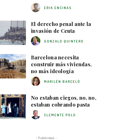
ERIK ENCINAS
El derecho penal ante la
invasión de Ceuta
GONZALO QUINTERO
Barcelona necesita
construir más viviendas,
no más ideología
MARILÉN BARCELÓ
No estaban ciegos, no, no,
estaban cobrando pasta
CLEMENTE POLO
- Publicidad -