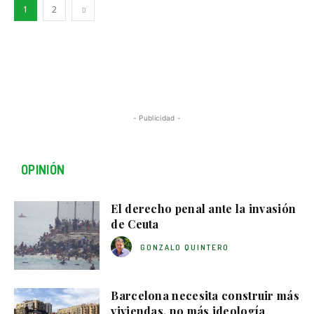
1
2
- Publicidad -
OPINIÓN
El derecho penal ante la invasión
de Ceuta
GONZALO QUINTERO
Barcelona necesita construir más
viviendas, no más ideología