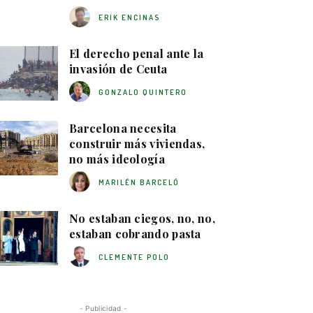
ERIK ENCINAS
El derecho penal ante la
invasión de Ceuta
GONZALO QUINTERO
Barcelona necesita
construir más viviendas,
no más ideología
MARILÉN BARCELÓ
No estaban ciegos, no, no,
estaban cobrando pasta
CLEMENTE POLO
- Publicidad -