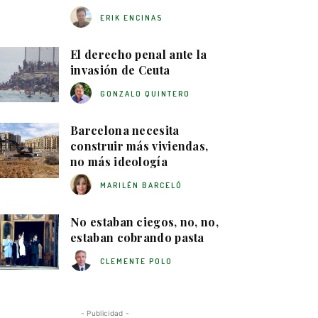
ERIK ENCINAS
El derecho penal ante la
invasión de Ceuta
GONZALO QUINTERO
Barcelona necesita
construir más viviendas,
no más ideología
MARILÉN BARCELÓ
No estaban ciegos, no, no,
estaban cobrando pasta
CLEMENTE POLO
- Publicidad -