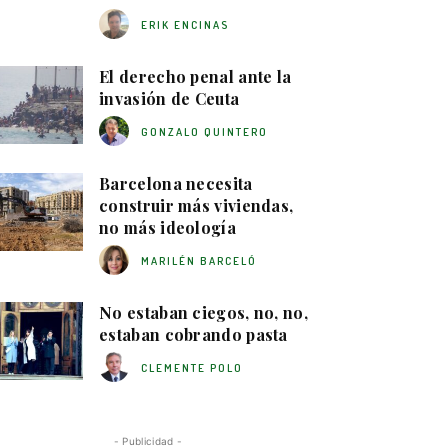
ERIK ENCINAS
El derecho penal ante la
invasión de Ceuta
GONZALO QUINTERO
Barcelona necesita
construir más viviendas,
no más ideología
MARILÉN BARCELÓ
No estaban ciegos, no, no,
estaban cobrando pasta
CLEMENTE POLO
- Publicidad -