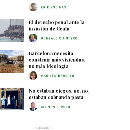
ERIK ENCINAS
El derecho penal ante la
invasión de Ceuta
GONZALO QUINTERO
Barcelona necesita
construir más viviendas,
no más ideología
MARILÉN BARCELÓ
No estaban ciegos, no, no,
estaban cobrando pasta
CLEMENTE POLO
- Publicidad -