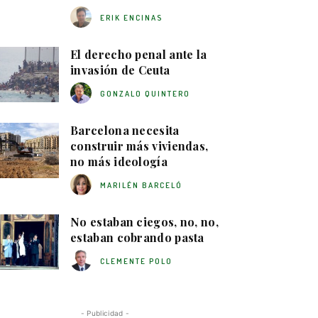
ERIK ENCINAS
El derecho penal ante la
invasión de Ceuta
GONZALO QUINTERO
Barcelona necesita
construir más viviendas,
no más ideología
MARILÉN BARCELÓ
No estaban ciegos, no, no,
estaban cobrando pasta
CLEMENTE POLO
- Publicidad -