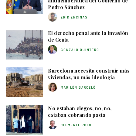
antidemocrática del Gobierno de
Pedro Sánchez
ERIK ENCINAS
El derecho penal ante la invasión
de Ceuta
GONZALO QUINTERO
Barcelona necesita construir más
viviendas, no más ideología
MARILÉN BARCELÓ
No estaban ciegos, no, no,
estaban cobrando pasta
CLEMENTE POLO