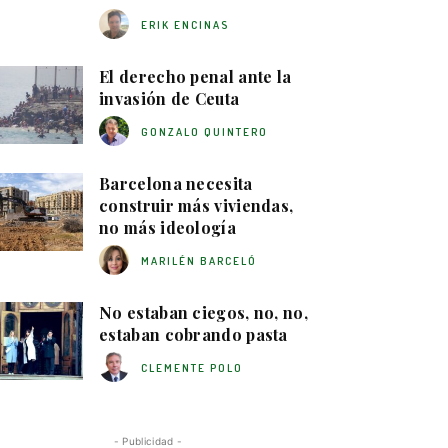
ERIK ENCINAS
El derecho penal ante la
invasión de Ceuta
GONZALO QUINTERO
Barcelona necesita
construir más viviendas,
no más ideología
MARILÉN BARCELÓ
No estaban ciegos, no, no,
estaban cobrando pasta
CLEMENTE POLO
- Publicidad -