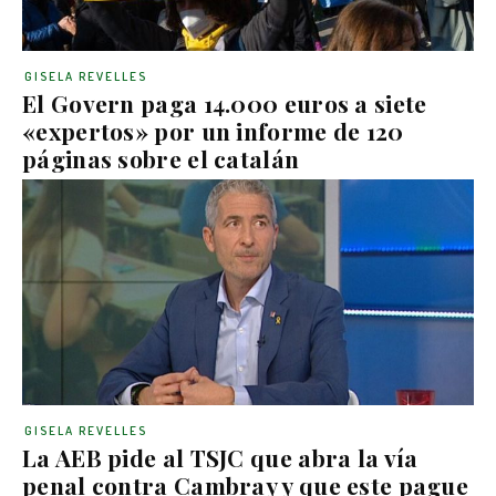
GISELA REVELLES
El Govern paga 14.000 euros a siete
«expertos» por un informe de 120
páginas sobre el catalán
GISELA REVELLES
La AEB pide al TSJC que abra la vía
penal contra Cambray y que este pague