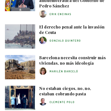
antidemocrática del Gobierno de
Pedro Sánchez
ERIK ENCINAS
El derecho penal ante la invasión
de Ceuta
GONZALO QUINTERO
Barcelona necesita construir más
viviendas, no más ideología
MARILÉN BARCELÓ
No estaban ciegos, no, no,
estaban cobrando pasta
CLEMENTE POLO