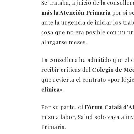
Se trataba, a juicio de la conselle
más la Atención
Primaria
por si s
ante la urgencia de iniciar los tra
cosa que no era posible con un pr
alargarse meses.
La consellera ha admitido que el 
recibir críticas del
Colegio de Méd
que revierta el contrato «por lógi
clínica
«.
Por su parte, el
Fòrum Català d’A
misma labor, Salud solo vaya a in
Primaria.