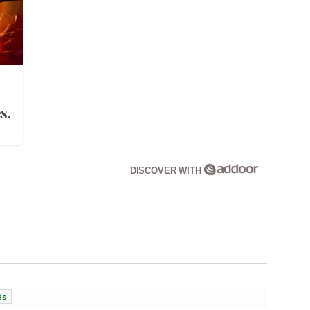
s,
DISCOVER WITH
ès