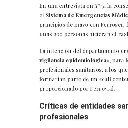
En una entrevista en
TV3
, la cons
el
Sistema de Emergencias Médi
principios de mayo con
Ferroser, f
unas 200 personas hicieran el rast
La intención del departamento era
vigilancia epidemiológica
«, para 
profesionales sanitarios, a los qu
formarían parte de un «call center
proporcionado por Ferrovial.
Críticas de entidades san
profesionales