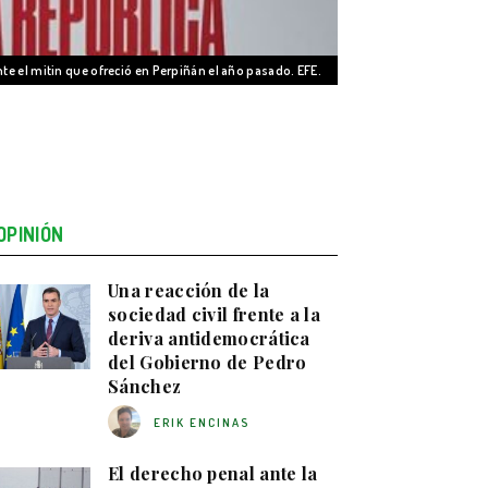
e el mitin que ofreció en Perpiñán el año pasado. EFE.
OPINIÓN
Una reacción de la
sociedad civil frente a la
deriva antidemocrática
del Gobierno de Pedro
Sánchez
ERIK ENCINAS
El derecho penal ante la