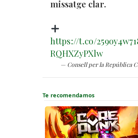
missatge clar.
https://t.co/259oy4w71
RQHXZyPXlw
— Consell per la República 