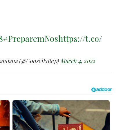
8
#PreparemNos
https://t.co/
Catalana (@ConsellxRep)
March 4, 2022