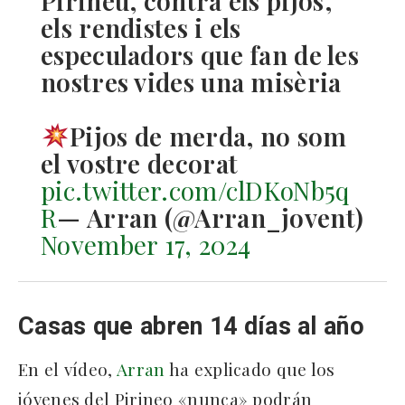
Pirineu, contra els pijos,
els rendistes i els
especuladors que fan de les
nostres vides una misèria
Pijos de merda, no som
el vostre decorat
pic.twitter.com/clDKoNb5q
R
— Arran (@Arran_jovent)
November 17, 2024
Casas que abren 14 días al año
En el vídeo,
Arran
ha explicado que los
jóvenes del Pirineo «nunca» podrán