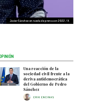
Javier Sánchez en rueda de prensa en 2022 / X.
OPINIÓN
Una reacción de la
sociedad civil frente a la
deriva antidemocrática
del Gobierno de Pedro
Sánchez
ERIK ENCINAS