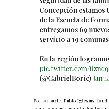
seguridad de las famil
Concepción estamos t
de la Escuela de Form
entregamos 69 nuevos
servicio a 19 comunas
En la región logram
pic.twitter.com/ilznq
(@GabrielBoric)
Janua
Por su parte,
Pablo Iglesias
, fund
silencio en este asunto, limitándo