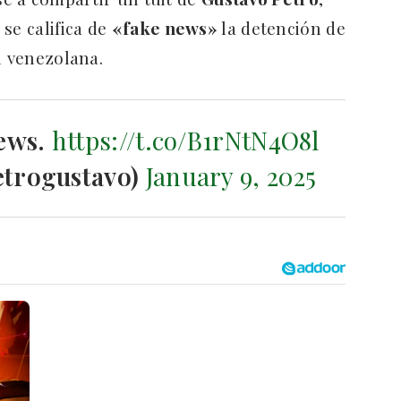
se califica de
«fake news»
la detención de
n venezolana.
news.
https://t.co/B1rNtN4O8l
etrogustavo)
January 9, 2025