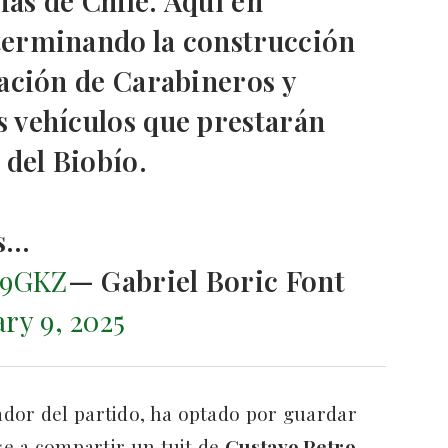
ias de Chile. Aquí en
erminando la construcción
ación de Carabineros y
 vehículos que prestarán
 del Biobío.
os…
q9GKZ
— Gabriel Boric Font
ry 9, 2025
ador del partido, ha optado por guardar
se a compartir un tuit de
Gustavo Petro
,