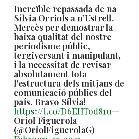
Increïble repassada de na
Sílvia Orriols a n’Ustrell.
Mercès per demostrar la
baixa qualitat del nostre
periodisme públic,
tergiversant i manipulant,
i la necessitat de revisar
absolutament tota
l’estructura dels mitjans de
comunicació públics del
país. Bravo Sílvia!
https://t.co/D6EHTod81u
—
Oriol Figuerola
(@OriolFiguerolaG)
February 17, 2025