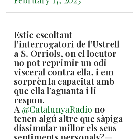
Estic escoltant
l’interrogatori de l’Ustrell
a S. Orriols, on el locutor
no pot reprimir un odi
visceral contra ella, i em
sorprèn la capacitat amb
que ella l’aguanta i li
respon.
A
@CatalunyaRadio
no
tenen algú altre que sàpiga
dissimular millor els seus
sentiments personals?—