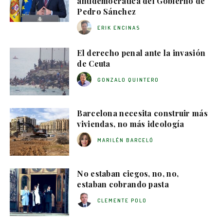
antidemocrática del Gobierno de
Pedro Sánchez
ERIK ENCINAS
El derecho penal ante la invasión
de Ceuta
GONZALO QUINTERO
Barcelona necesita construir más
viviendas, no más ideología
MARILÉN BARCELÓ
No estaban ciegos, no, no,
estaban cobrando pasta
CLEMENTE POLO