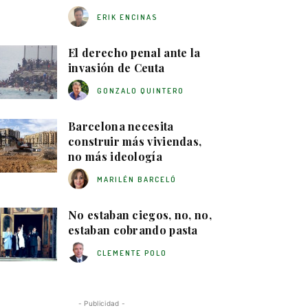
ERIK ENCINAS
El derecho penal ante la
invasión de Ceuta
GONZALO QUINTERO
Barcelona necesita
construir más viviendas,
no más ideología
MARILÉN BARCELÓ
No estaban ciegos, no, no,
estaban cobrando pasta
CLEMENTE POLO
- Publicidad -