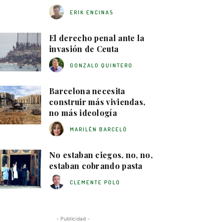
ERIK ENCINAS
El derecho penal ante la
invasión de Ceuta
GONZALO QUINTERO
Barcelona necesita
construir más viviendas,
no más ideología
MARILÉN BARCELÓ
No estaban ciegos, no, no,
estaban cobrando pasta
CLEMENTE POLO
- Publicidad -