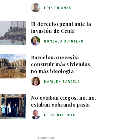
ERIK ENCINAS
El derecho penal ante la
invasión de Ceuta
GONZALO QUINTERO
Barcelona necesita
construir más viviendas,
no más ideología
MARILÉN BARCELÓ
No estaban ciegos, no, no,
estaban cobrando pasta
CLEMENTE POLO
- Publicidad -