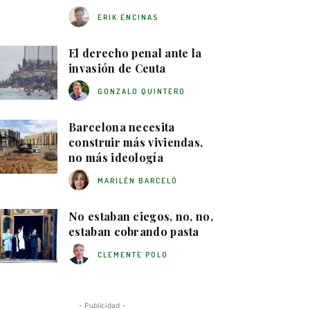
ERIK ENCINAS
El derecho penal ante la
invasión de Ceuta
GONZALO QUINTERO
Barcelona necesita
construir más viviendas,
no más ideología
MARILÉN BARCELÓ
No estaban ciegos, no, no,
estaban cobrando pasta
CLEMENTE POLO
- Publicidad -