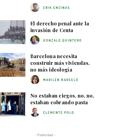
ERIK ENCINAS
El derecho penal ante la
invasión de Ceuta
GONZALO QUINTERO
Barcelona necesita
construir más viviendas,
no más ideología
MARILÉN BARCELÓ
No estaban ciegos, no, no,
estaban cobrando pasta
CLEMENTE POLO
- Publicidad -