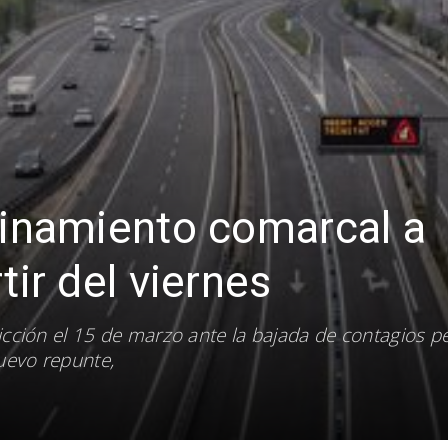
finamiento comarcal a
tir del viernes
ricción el 15 de marzo ante la bajada de contagios p
uevo repunte,