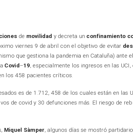
cciones
de
movilidad
y decreta un
confinamiento
c
óximo viernes 9 de abril con el objetivo de evitar
des
nismo que gestiona la pandemia en Cataluña) ante e
la
Covid
–
19
, especialmente los ingresos en las UCI
en los 458 pacientes críticos.
resados es de 1.712, 458 de los cuales están en las 
vos de covid y 30 defunciones más. El riesgo de rebr
s,
Miquel Sàmper
, algunos días se mostró partidario