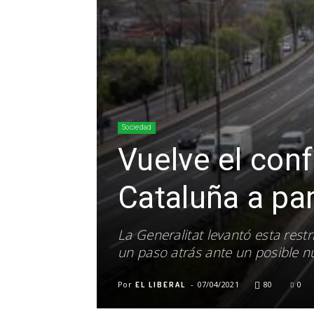
Sociedad
Vuelve el con
Cataluña a par
La Generalitat levantó esta rest
un paso atrás ante un posible n
Por
-
07/04/2021
80
0
EL LIBERAL