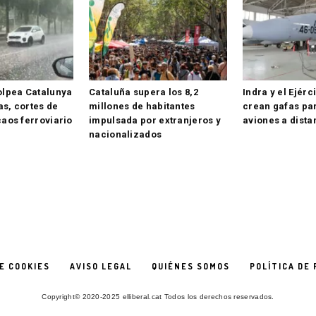
olpea Catalunya
Cataluña supera los 8,2
Indra y el Ejérc
s, cortes de
millones de habitantes
crean gafas pa
caos ferroviario
impulsada por extranjeros y
aviones a dista
nacionalizados
DE COOKIES
AVISO LEGAL
QUIÉNES SOMOS
POLÍTICA DE 
Copyright© 2020-2025 elliberal.cat Todos los derechos reservados.