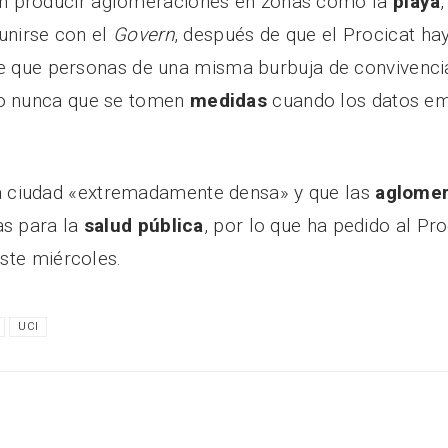
 producir aglomeraciones en zonas como la
playa
eunirse con el
Govern
, después de que el Procicat ha
 de que personas de una misma burbuja de convivenci
o nunca que se tomen
medidas
cuando los datos em
 ciudad «extremadamente densa» y que las
aglomer
as para la
salud
pública
, por lo que ha pedido al Pro
ste miércoles.
UCI