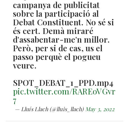
campanya de publicitat
sobre la participació al
Debat Constituent. No sé si
és cert. Demà miraré
d'assabentar-me'n millor.
Però, per si de cas, us el
passo perquè el pogueu
veure.
SPOT_DEBAT_1_PPD.mp4
pic.twitter.com/RAREoVGvr
7
— Lluís Llach (@lluis_llach)
May 3, 2022