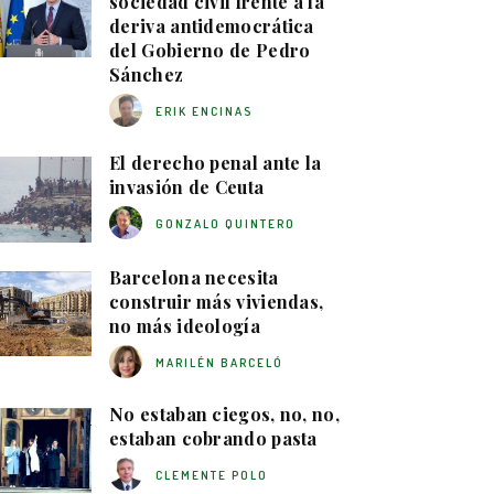
sociedad civil frente a la
deriva antidemocrática
del Gobierno de Pedro
Sánchez
ERIK ENCINAS
El derecho penal ante la
invasión de Ceuta
GONZALO QUINTERO
Barcelona necesita
construir más viviendas,
no más ideología
MARILÉN BARCELÓ
No estaban ciegos, no, no,
estaban cobrando pasta
CLEMENTE POLO