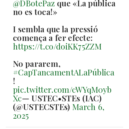
@DBotePaz
que «La pública
no es toca!»
I sembla que la pressió
comença a fer efecte:
https://t.co/doiKK75ZZM
No pararem,
#CapTancamentALaPública
!
pic.twitter.com/cWYqM0yb
Xc
— USTEC•STEs (IAC)
(@USTECSTEs)
March 6,
2025