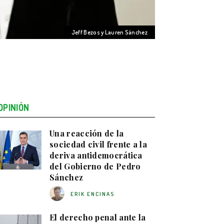
Jeff Bezos y Lauren Sánchez
OPINIÓN
Una reacción de la
sociedad civil frente a la
deriva antidemocrática
del Gobierno de Pedro
Sánchez
ERIK ENCINAS
El derecho penal ante la